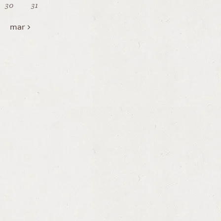
30
31
mar