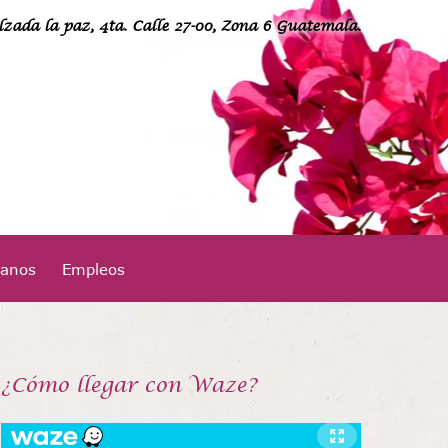
lzada la paz, 4ta. Calle 27-00, Zona 6 Guatemala.
24949400
tanos
Empleos
¡Llámanos!
¿Cómo llegar con Waze?