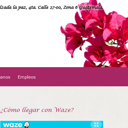
lzada la paz, 4ta. Calle 27-00, Zona 6 Guatemala.
24949400
tanos
Empleos
¡Llámanos!
¿Cómo llegar con Waze?