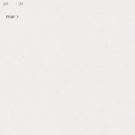
30
31
mar