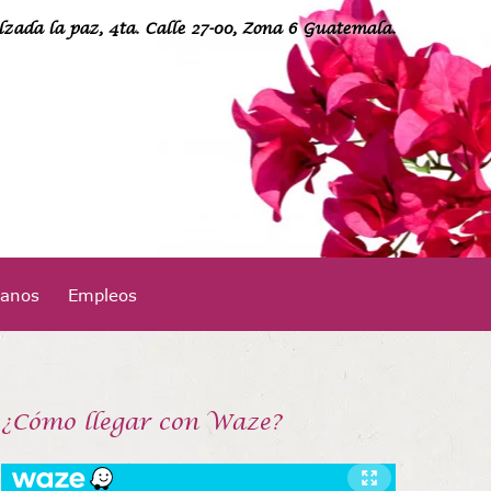
lzada la paz, 4ta. Calle 27-00, Zona 6 Guatemala.
24949400
tanos
Empleos
¡Llámanos!
¿Cómo llegar con Waze?