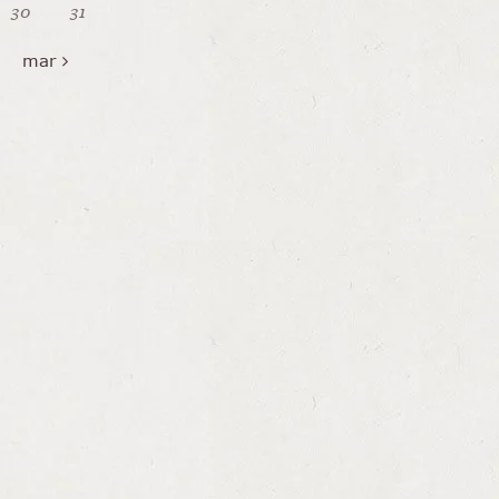
30
31
mar