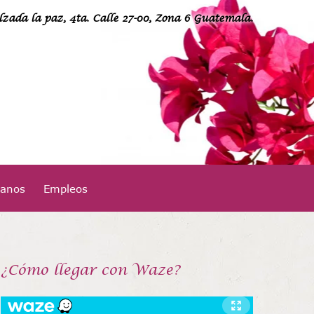
lzada la paz, 4ta. Calle 27-00, Zona 6 Guatemala.
24949400
tanos
Empleos
¡Llámanos!
¿Cómo llegar con Waze?