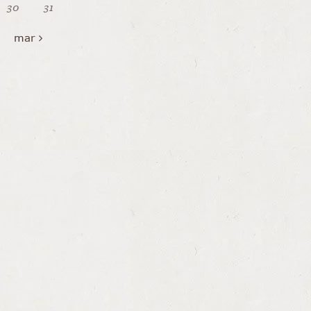
30
31
mar