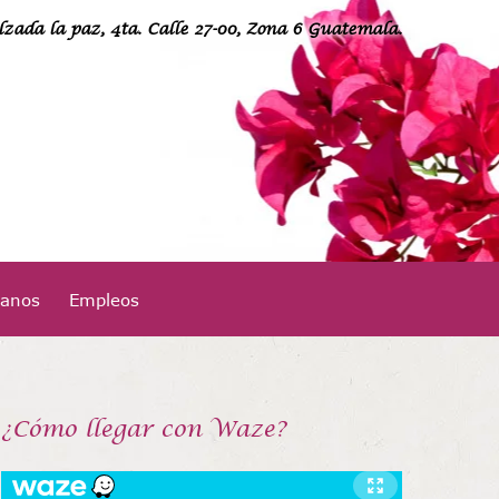
lzada la paz, 4ta. Calle 27-00, Zona 6 Guatemala.
24949400
tanos
Empleos
¡Llámanos!
¿Cómo llegar con Waze?