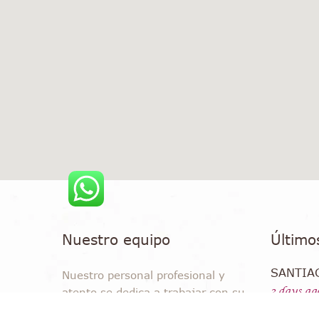
Nuestro equipo
Último
SANTIA
Nuestro personal profesional y
2 days ag
atento se dedica a trabajar con su
Bouganvil
familia para brindar asistencia en