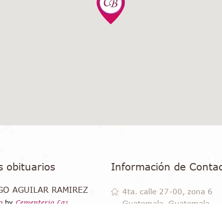
s obituarios
Información de Conta
GO AGUILAR RAMIREZ
4ta. calle 27-00, zona 6
o
by
Cementerio Las
Guatemala, Guatemala,
ias
8
(+502) 2494 9400