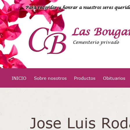
Para recordar y honrar a nuestros seres querido
Las Bougan
Cementerio privado
INICIO
Sobre nosotros
Productos
Obituarios
Jose Luis Rod