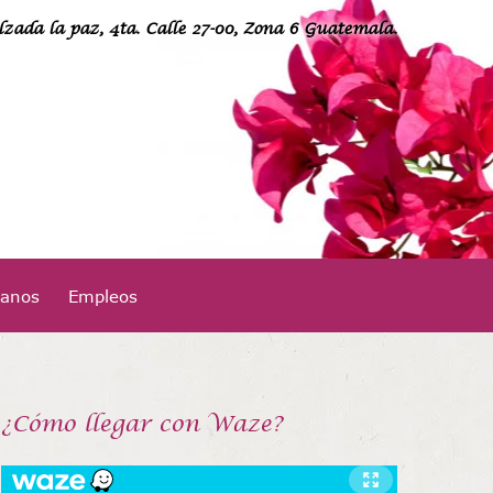
lzada la paz, 4ta. Calle 27-00, Zona 6 Guatemala.
24949400
tanos
Empleos
¡Llámanos!
¿Cómo llegar con Waze?